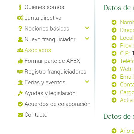
Quienes somos
Datos de i
Junta directiva
Nomb
Nociones básicas
Direc
Local
Nuevo franquiciador
Provi
Asociados
C.P.:
Formar parte de AFEX
Teléf
Web:
Registro franquiciadores
Email
Ferias y eventos
Conta
Cargo
Ayudas y legislación
Activ
Acuerdos de colaboración
Contacto
Datos de 
Año d