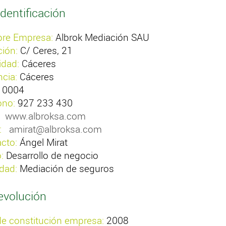
dentificación
re Empresa:
Albrok Mediación SAU
ción:
C/ Ceres, 21
idad:
Cáceres
ncia:
Cáceres
10004
ono:
927 233 430
www.albroksa.com
:
amirat@albroksa.com
cto:
Ángel Mirat
:
Desarrollo de negocio
idad:
Mediación de seguros
evolución
e constitución empresa:
2008