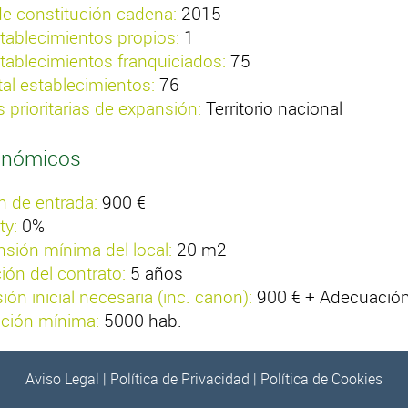
e constitución cadena:
2015
tablecimientos propios:
1
tablecimientos franquiciados:
75
tal establecimientos:
76
 prioritarias de expansión:
Territorio nacional
onómicos
 de entrada:
900 €
ty:
0%
sión mínima del local:
20 m2
ión del contrato:
5 años
sión inicial necesaria (inc. canon):
900 € + Adecuación
ción mínima:
5000 hab.
Aviso Legal
|
Política de Privacidad
|
Política de Cookies