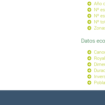
Año d
Nº es
Nº es
Nº to
Zonas
Datos ec
Canon
Royal
Dimen
Durac
Inver
Pobla