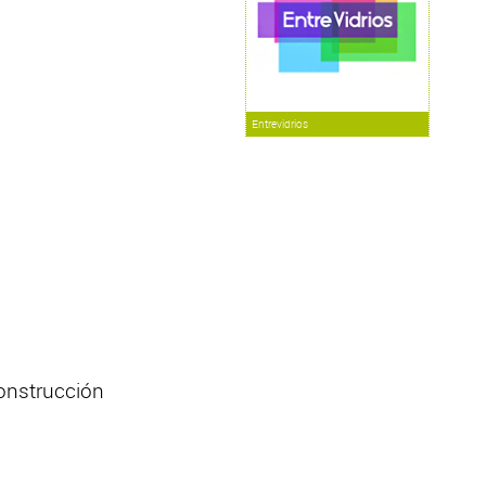
Entrevidrios
construcción