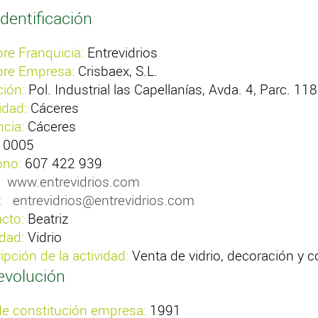
dentificación
e Franquicia:
Entrevidrios
re Empresa:
Crisbaex, S.L.
ción:
Pol. Industrial las Capellanías, Avda. 4, Parc. 118
idad:
Cáceres
ncia:
Cáceres
10005
ono:
607 422 939
www.entrevidrios.com
:
entrevidrios@entrevidrios.com
cto:
Beatriz
idad:
Vidrio
ipción de la actividad:
Venta de vidrio, decoración y 
evolución
e constitución empresa:
1991