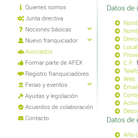
Quienes somos
Datos de i
Junta directiva
Nombr
Nociones básicas
Nomb
Direc
Nuevo franquiciador
Local
Asociados
Provi
Formar parte de AFEX
C.P.:
Teléf
Registro franquiciadores
Web:
Ferias y eventos
Email
Conta
Ayudas y legislación
Activ
Acuerdos de colaboración
Descr
Contacto
Datos de 
Año d