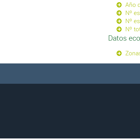
Año d
Nº es
Nº es
Nº to
Datos ec
Zonas